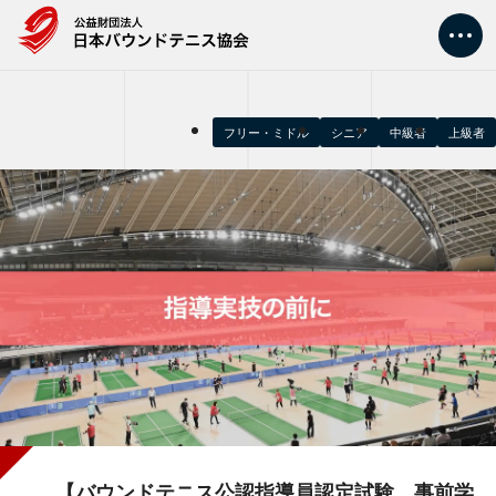
トップ
フリー・ミドル
シニア
中級者
上級者
大会情報
新着情報
協会情報
競技情報
指導者・審判
【バウンドテニス公認指導員認定試験 事前学