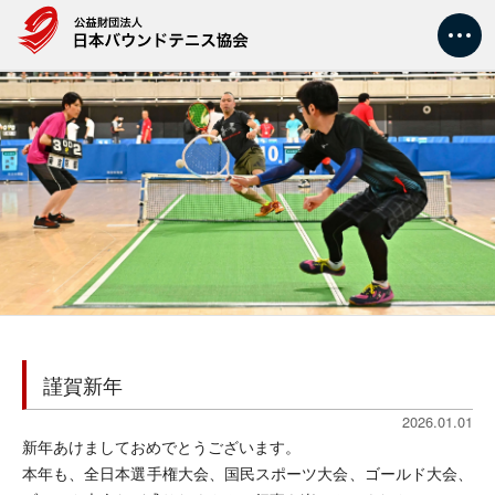
トップ
大会情報
新着情報
協会情報
競技情報
謹賀新年
2026.01.01
指導者・審判
新年あけましておめでとうございます。
本年も、全日本選手権大会、国民スポーツ大会、ゴールド大会、