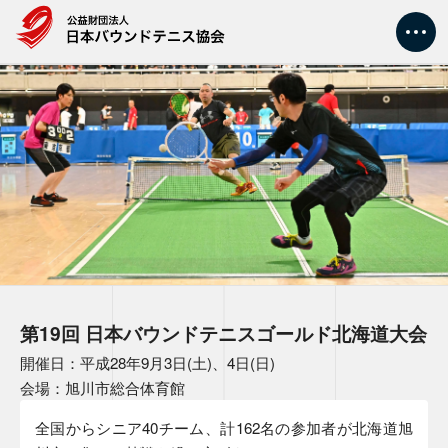
トップ
大会情報
新着情報
協会情報
第19回 日本バウンドテニスゴールド北海道大会
競技情報
開催日：平成28年9月3日(土)、4日(日)
会場：旭川市総合体育館
指導者・審判
全国からシニア40チーム、計162名の参加者が北海道旭