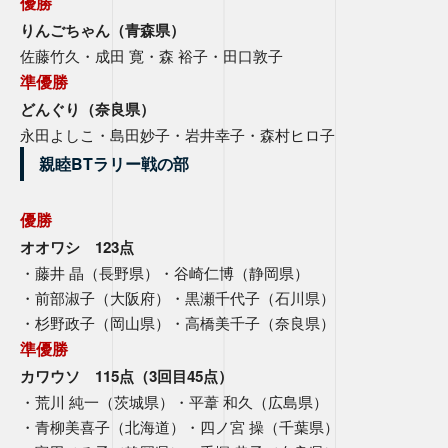
優勝
りんごちゃん（青森県）
佐藤竹久・成田 寛・森 裕子・田口敦子
準優勝
どんぐり（奈良県）
永田よしこ・島田妙子・岩井幸子・森村ヒロ子
親睦BTラリー戦の部
優勝
オオワシ 123点
・藤井 晶（長野県）・谷崎仁博（静岡県）
・前部淑子（大阪府）・黒瀬千代子（石川県）
・杉野政子（岡山県）・高橋美千子（奈良県）
準優勝
カワウソ 115点（3回目45点）
・荒川 純一（茨城県）・平葦 和久（広島県）
・青柳美喜子（北海道）・四ノ宮 操（千葉県）