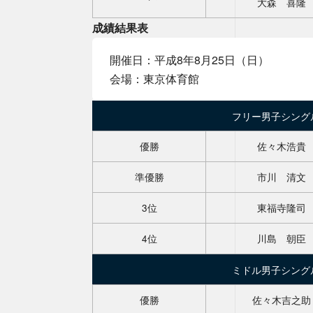
大森 喜隆
成績結果表
全日本選手権大
新着情報
国民スポーツ大
開催日：平成8年8月25日（日）
協会主催大会
会場：東京体育館
全日本BTラリー
フリー男子シング
お問い合わせ
優勝
佐々木浩貴
準優勝
市川 清文
3位
東福寺隆司
4位
川島 朝臣
ミドル男子シング
優勝
佐々木吉之助