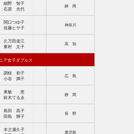
細野 智子
静 岡
石原 光代
関口つゆ子
神奈川
佐藤ヒサ子
久万田道江
高 知
東村 文子
ニア女子ダブルス
調枝 初子
広 島
小谷 満子
東敏 恵
静 岡
鈴木てるゑ
島田 高子
長 野
田島 輝子
木之瀬久子
指導者・審判
鹿児島