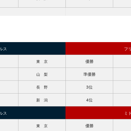
会
協会について
バウンドテ
会
年間スケジュール
公認用具・
事業計画・財務状況・報
スキルアッ
告
戦
競技FAQ
ルス
フ
加盟団体
お問い合わ
各種申請書ダウンロード
優勝
東 京
定款・諸規定
準優勝
山 梨
お問い合わせ
3位
長 野
4位
新 潟
ルス
ミ
優勝
東 京