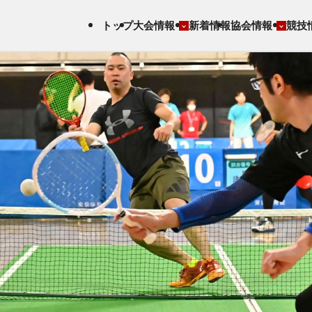
トップ
大会情報
新着情報
協会情報
競技
協会について
バウンドテニスとは
全日本選手権大会
認定試験
年間スケジュール
公認用具・教材
国民スポーツ大会
講習会
事業計画・財務状
スキルアップ
協会主催大会
指導者・審判FAQ
況・報告
競技FAQ
全日本BTラリー戦
加盟団体
各種申請書ダウンロ
ード
定款・諸規定