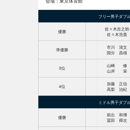
会場：東京体育館
フリー男子ダブ
佐々木吉之助
優勝
佐々木浩貴
市川 清文
準優勝
国分 昌雄
山崎 修
3位
山岸 栄
加藤 正信
4位
高梨 治紀
ミドル男子ダブ
前出 和博
優勝
冨田 舜次