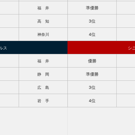
準優勝
福 井
3位
高 知
4位
神奈川
ルス
シ
優勝
福 井
準優勝
静 岡
3位
広 島
4位
岩 手