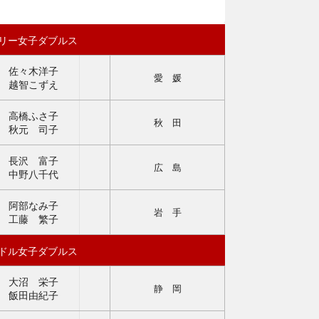
リー女子ダブルス
佐々木洋子
愛 媛
越智こずえ
高橋ふさ子
秋 田
秋元 司子
長沢 富子
広 島
中野八千代
阿部なみ子
岩 手
工藤 繁子
ドル女子ダブルス
大沼 栄子
静 岡
飯田由紀子