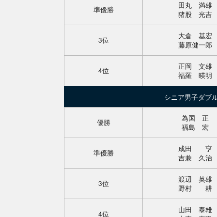
田丸 満雄
準優勝
猪股 光吉
大倉 基宏
3位
藤原健一郎
正岡 文雄
4位
福羅 暎明
シニア男子ダブ
為国 正
優勝
福島 宏
成田 亨
準優勝
吉兼 久治
渡辺 英雄
3位
野村 耕
山田 泰雄
トップ
大会情報
4位