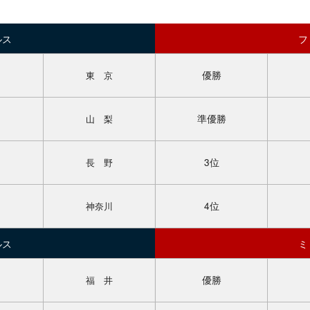
ルス
フ
優勝
東 京
準優勝
山 梨
3位
長 野
4位
神奈川
ルス
ミ
優勝
福 井