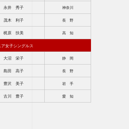
永井 秀子
神奈川
茂木 利子
長 野
梶原 扶美
高 知
ニア女子シングルス
大沼 栄子
静 岡
島田 高子
長 野
豊沢 美子
岩 手
古川 豊子
愛 知