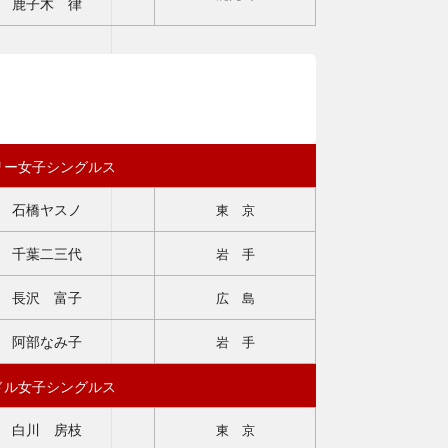
鹿子木 律
ニスとは
認定試験
教材
講習会
プ
指導者・審判FAQ
お問い合わせ
リー女子シングルス
せ
石橋ヤスノ
東 京
千葉二三代
岩 手
長沢 富子
広 島
阿部なみ子
岩 手
ドル女子シングルス
白川 房枝
東 京