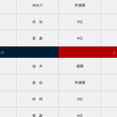
準優勝
神奈川
3位
高 知
4位
愛 媛
ルス
シ
優勝
福 井
準優勝
愛 知
3位
静 岡
協会情報
競技情報
4位
愛 媛