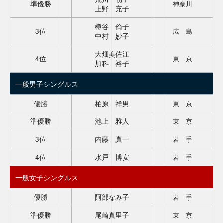
準優勝
神奈川
上野 充子
樽谷 倫子
3位
広 島
中村 妙子
大畑美佐江
4位
東 京
加科 裕子
一般男子シングルス
優勝
柏原 祥男
東 京
準優勝
池上 雅人
東 京
3位
内藤 真一
岩 手
4位
水戸 博安
岩 手
一般女子シングルス
優勝
阿部なみ子
岩 手
準優勝
尾崎真里子
東 京