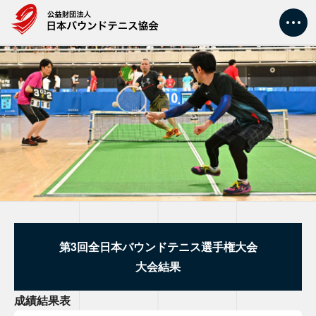
トップ
大会情報
新着情報
協会情報
競技情報
第3回全日本バウンドテニス選手権大会
大会結果
指導者・審判
成績結果表