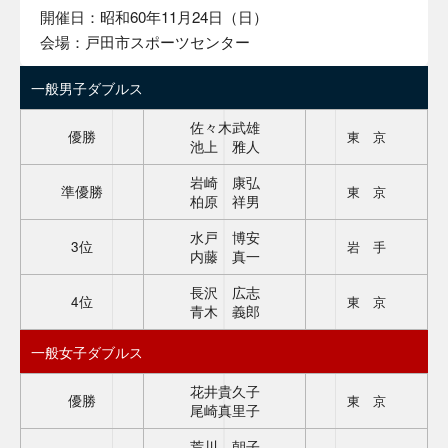
開催日：昭和60年11月24日（日）
会場：戸田市スポーツセンター
一般男子ダブルス
佐々木武雄
優勝
東 京
池上 雅人
岩崎 康弘
準優勝
東 京
柏原 祥男
水戸 博安
3位
岩 手
内藤 真一
長沢 広志
4位
東 京
青木 義郎
一般女子ダブルス
花井貴久子
優勝
東 京
尾崎真里子
荒川 朝子