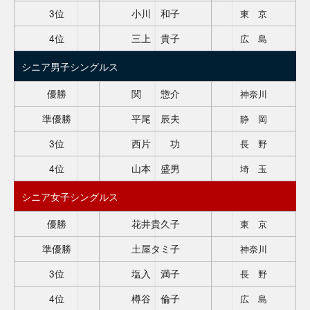
3位
小川 和子
東 京
4位
三上 貴子
広 島
シニア男子シングルス
優勝
関 惣介
神奈川
準優勝
平尾 辰夫
静 岡
3位
西片 功
長 野
4位
山本 盛男
埼 玉
シニア女子シングルス
優勝
花井貴久子
東 京
準優勝
土屋タミ子
神奈川
3位
塩入 満子
長 野
4位
樽谷 倫子
広 島