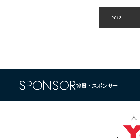
2013
トップ
大会情報
全日本選手権大
新着情報
国民スポーツ大
協会主催大会
全日本BTラリー
SPONSOR
協賛・スポンサー
お問い合わせ