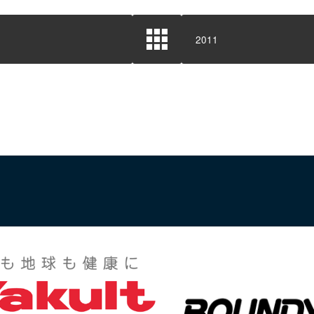
2011
協会情報
競技情報
会
協会について
バウンドテ
会
年間スケジュール
公認用具・
事業計画・財務状況・報
スキルアッ
告
戦
競技FAQ
加盟団体
お問い合わ
各種申請書ダウンロード
定款・諸規定
お問い合わせ