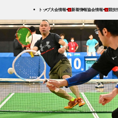
トップ
大会情報
新着情報
協会情報
競技
協会について
バウンドテニスとは
全日本選手権大会
認定試験
年間スケジュール
公認用具・教材
国民スポーツ大会
講習会
事業計画・財務状
スキルアップ
協会主催大会
指導者・審判FAQ
況・報告
競技FAQ
全日本BTラリー戦
加盟団体
各種申請書ダウンロ
ード
定款・諸規定